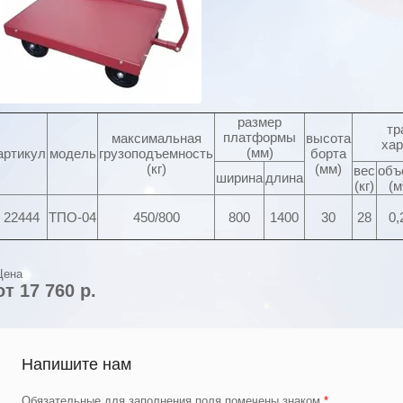
размер
тр
платформы
максимальная
высота
хар
(мм)
артикул
модель
грузоподъемность
борта
(кг)
(мм)
вес
объ
ширина
длина
(кг)
(м
22444
ТПО-04
450/800
800
1400
30
28
0,
Цена
от 17 760 р.
Напишите нам
Обязательные для заполнения поля помечены знаком
*
.