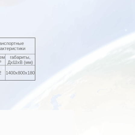
анспортные
актеристики
ем
габариты,
³
ДхШхВ (мм)
2
1400х800х180