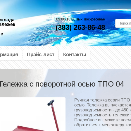
склада
09:00-18:00 вых. воскресенье
ележек
(383) 263-86-48
ие
рмация
Прайс-лист
Контакты
Тележка с поворотной осью ТПО 04
Ручная тележка серии ТПО
осью. Тележка выпускается
грузоподъемности - до 450 к
грузоподъемность тележки 
Подробнее вы можете посмо
обратиться к менеджеру ко