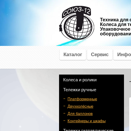
Техника для 
Колеса для т
Упаковочное
оборудован
Каталог
Сервис
Инфо
Колеса и ролики
Тележки ручные
Платформенные
Двухколёсные
Для баллонов
Контейнеры и шкафы
Тележки гидравлические