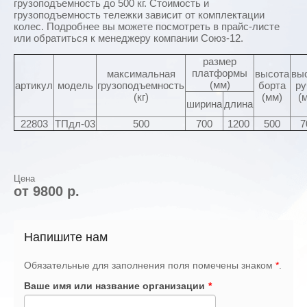
грузоподъемность до 500 кг. Стоимость и
грузоподъемность тележки зависит от комплектации
колес. Подробнее вы можете посмотреть в прайс-листе
или обратиться к менеджеру компании Союз-12.
размер
платформы
максимальная
высота
вы
(мм)
артикул
модель
грузоподъемность
борта
ру
(кг)
(мм)
(
ширина
длина
22803
ТПдл-03
500
700
1200
500
7
Цена
от 9800 р.
Напишите нам
Обязательные для заполнения поля помечены знаком
*
.
Ваше имя или название организации
*